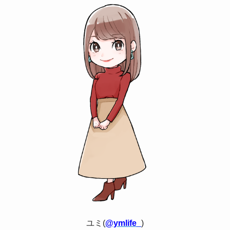
ユミ(
@ymlife_
)